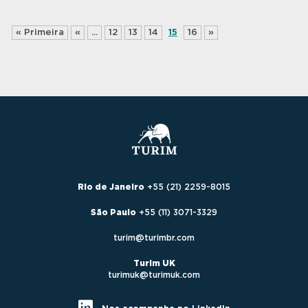
« Primeira
«
...
12
13
14
15
16
»
Rio de Janeiro
+55 (21) 2259-8015
São Paulo
+55 (11) 3071-3329
turim@turimbr.com
Turim UK
turimuk@turimuk.com